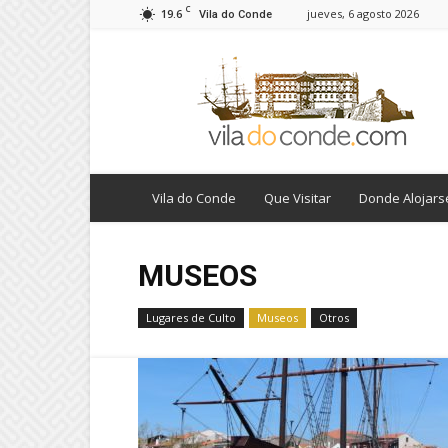
C
19.6
jueves, 6 agosto 2026
Vila do Conde
viladoconde.com
Vila do Conde
Que Visitar
Donde Alojars
MUSEOS
Lugares de Culto
Museos
Otros