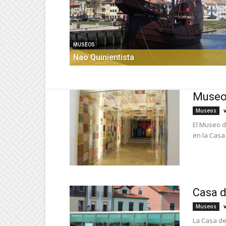
MUSEOS
Nao Quinientista
Museo 
Museos
El Museo d
en la Casa 
Casa d
Museos
La Casa de