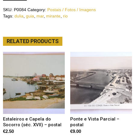
SKU:
P0084
Category:
Postais / Fotos / Imagens
Tags:
dulia
,
guia
,
mar
,
mirante
,
rio
RELATED PRODUCTS
Estaleiros e Capela do
Ponte e Vista Parcial –
Socorro (séc. XVII) – postal
postal
€
2.50
€
9.00