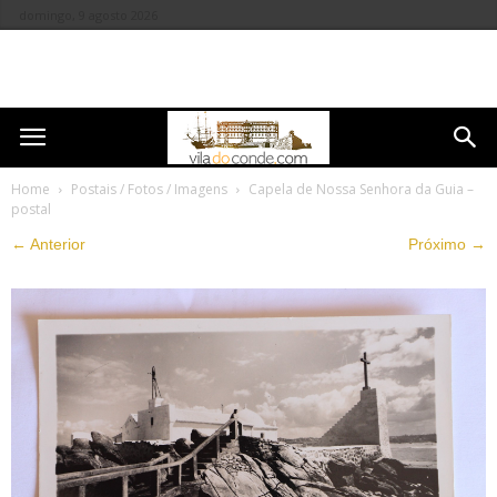
domingo, 9 agosto 2026
Home
Postais / Fotos / Imagens
Capela de Nossa Senhora da Guia –
postal
← Anterior
Próximo →