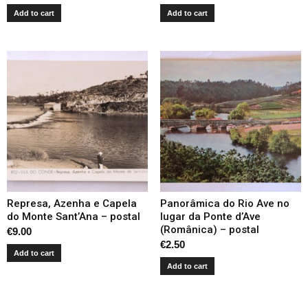
Add to cart
Add to cart
Represa, Azenha e Capela
Panorâmica do Rio Ave no
do Monte Sant’Ana – postal
lugar da Ponte d’Ave
(Românica) – postal
€
9.00
€
2.50
Add to cart
Add to cart