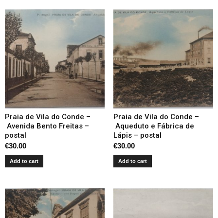
Praia de Vila do Conde –
Praia de Vila do Conde –
Avenida Bento Freitas –
Aqueduto e Fábrica de
postal
Lápis – postal
€
30.00
€
30.00
Add to cart
Add to cart