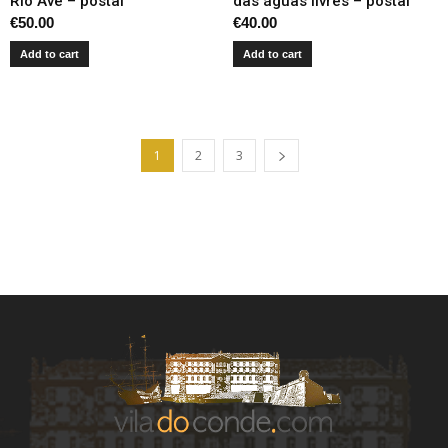
Rio Ave – postal
das águas livres – postal
€
50.00
€
40.00
Add to cart
Add to cart
1
2
3