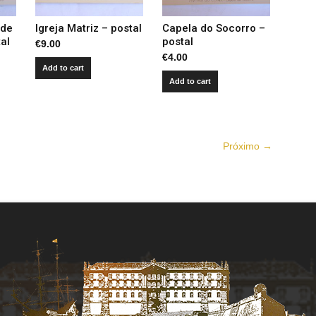
 de
Igreja Matriz – postal
Capela do Socorro –
al
postal
€
9.00
€
4.00
Add to cart
Add to cart
Próximo →