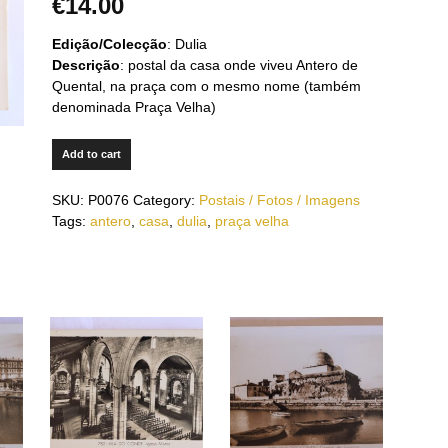
€
14.00
Edição/Colecção
: Dulia
Descrição
: postal da casa onde viveu Antero de
Quental, na praça com o mesmo nome (também
denominada Praça Velha)
Add to cart
SKU:
P0076
Category:
Postais / Fotos / Imagens
Tags:
antero
,
casa
,
dulia
,
praça velha