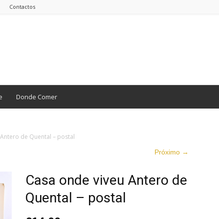
Contactos
e
Donde Comer
Antero de Quental – postal
Próximo →
Casa onde viveu Antero de
Quental – postal