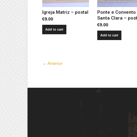
Igreja Matriz – postal
Ponte e Convento
Santa Clara – post
€
9.00
€
9.00
Add to cart
Add to cart
← Anterior