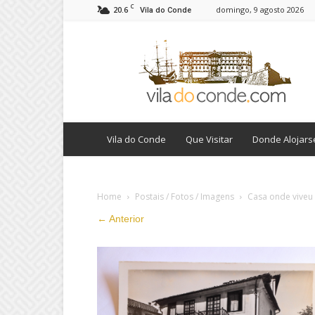
C
20.6
domingo, 9 agosto 2026
Vila do Conde
viladoconde.com
Vila do Conde
Que Visitar
Donde Alojars
Home
Postais / Fotos / Imagens
Casa onde viveu 
← Anterior