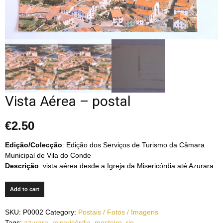
Vista Aérea – postal
€
2.50
Edição/Colecção
: Edição dos Serviços de Turismo da Câmara
Municipal de Vila do Conde
Descrição
: vista aérea desde a Igreja da Misericórdia até Azurara
Add to cart
SKU:
P0002
Category:
Postais / Fotos / Imagens
Tags:
azurara
,
misericórdia
,
mosteiro
,
rio