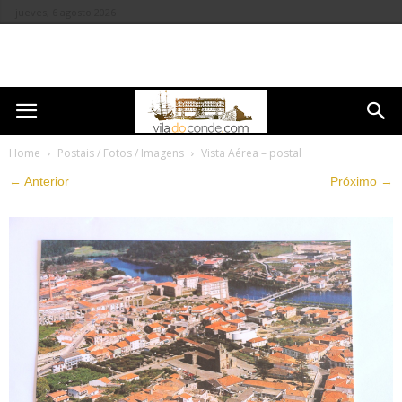
jueves, 6 agosto 2026
Home
Postais / Fotos / Imagens
Vista Aérea – postal
← Anterior
Próximo →