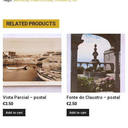
RELATED PRODUCTS
Vista Parcial – postal
Fonte do Claustro – postal
€
3.50
€
2.50
Add to cart
Add to cart