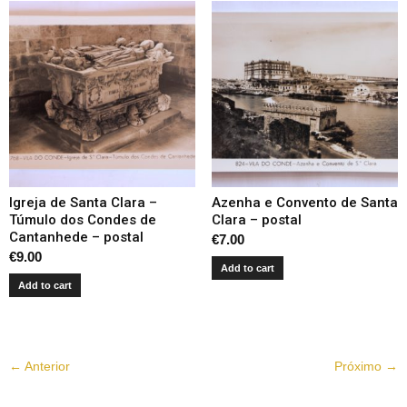
Igreja de Santa Clara –
Azenha e Convento de Santa
Túmulo dos Condes de
Clara – postal
Cantanhede – postal
€
7.00
€
9.00
Add to cart
Add to cart
← Anterior
Próximo →