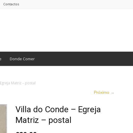
Contactos
e
Donde Comer
Egreja Matriz – postal
Próximo →
Villa do Conde – Egreja
Matriz – postal