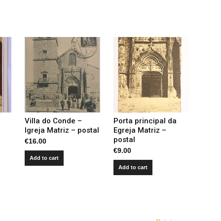
Villa do Conde –
Porta principal da
Igreja Matriz – postal
Egreja Matriz –
postal
€
16.00
€
9.00
Add to cart
Add to cart