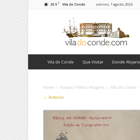
C
26.9
viernes, 7 agosto 2026
Vila do Conde
viladoconde.com
Vila do Conde
Que Visitar
Donde Alojars
Home
Postais / Fotos / Imagens
Villa do Conde – 
← Anterior