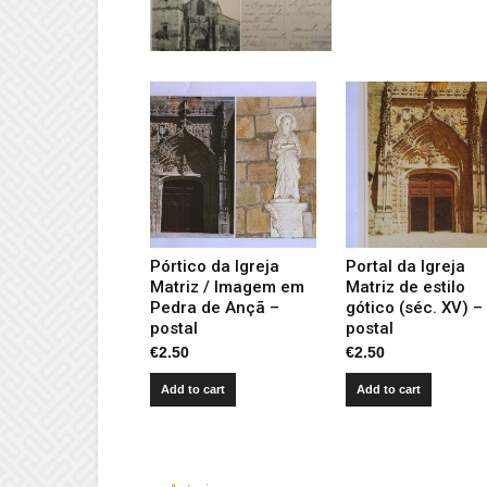
Pórtico da Igreja
Portal da Igreja
Matriz / Imagem em
Matriz de estilo
Pedra de Ançã –
gótico (séc. XV) –
postal
postal
€
2.50
€
2.50
Add to cart
Add to cart