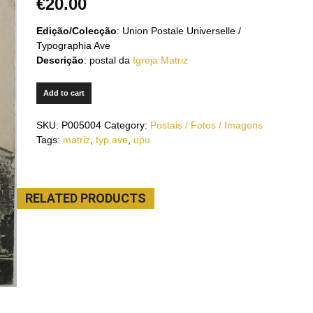
€
20.00
Edição/Colecção
: Union Postale Universelle /
Typographia Ave
Descrição
: postal da
Igreja Matriz
Add to cart
SKU:
P005004
Category:
Postais / Fotos / Imagens
Tags:
matriz
,
typ.ave
,
upu
RELATED PRODUCTS