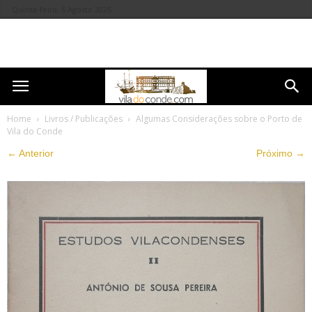
Quinta-feira, 6 Agosto 2026
Home
Livros / Publicações
Algumas Considerações sobre o Porto de
Vila do Conde
← Anterior
Próximo →