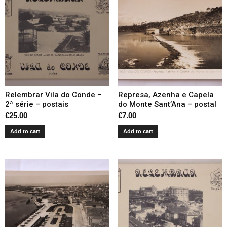
Relembrar Vila do Conde –
Represa, Azenha e Capela
2ª série – postais
do Monte Sant’Ana – postal
€
25.00
€
7.00
Add to cart
Add to cart