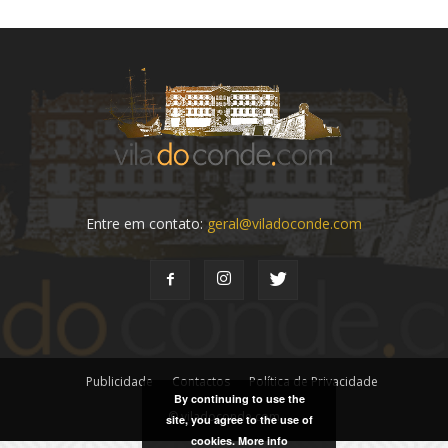
Entre em contato:
geral@viladoconde.com
Publicidade
Contactos
Política de Privacidade
By continuing to use the
© viladoconde.com
site, you agree to the use of
cookies.
More info