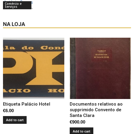
Comércio e
Serviços
NA LOJA
Etiqueta Palácio Hotel
Documentos relativos ao
supprimido Convento de
€
6.00
Santa Clara
Add to cart
€
900.00
Add to cart