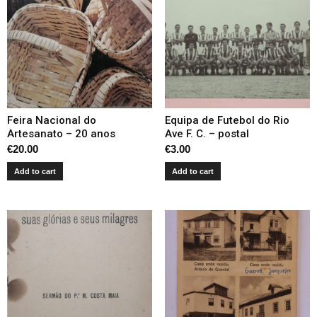
Feira Nacional do
Equipa de Futebol do Rio
Artesanato – 20 anos
Ave F. C. – postal
€
20.00
€
3.00
Add to cart
Add to cart