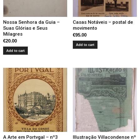
Nossa Senhora da Guia –
Casas Notáveis – postal de
Suas Glórias e Seus
movimento
Milagres
€
95.00
€
20.00
Add to cart
Add to cart
A Arte em Portvgal – nº3
Illustração Villacondense nº