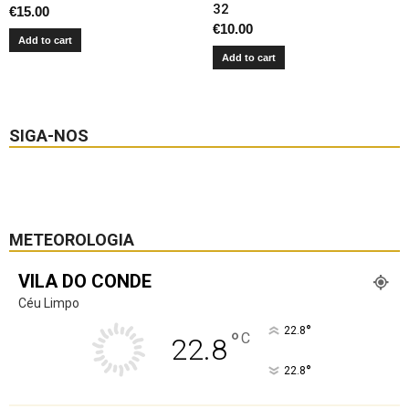
32
€
15.00
€
10.00
Add to cart
Add to cart
SIGA-NOS
METEOROLOGIA
VILA DO CONDE
Céu Limpo
°
22.8
°
C
22.8
°
22.8