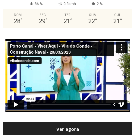
86 %
0.3kmh
2 %
DOM
SEG
TER
QUA
QUI
28
°
29
°
21
°
22
°
21
°
Ver agora