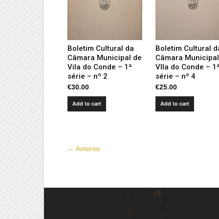
Boletim Cultural da
Boletim Cultural d
Câmara Municipal de
Câmara Municipal
Vila do Conde – 1ª
VIla do Conde – 1
série – nº 2
série – nº 4
€
30.00
€
25.00
Add to cart
Add to cart
← Anterior