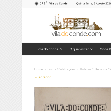
C
27.5
Quinta-feira, 6 Agosto 202
Vila do Conde
viladoconde.com
Vila do Conde
O que visitar
Onde D
Home
Livros / Publicações
Boletim Cultural da Câ
← Anterior