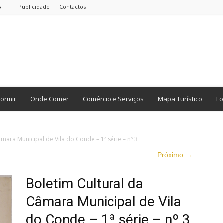
6
Publicidade
Contactos
ormir
Onde Comer
Comércio e Serviços
Mapa Turístico
Lo
mara Municipal de Vila do Conde – 1ª série – nº 3
Próximo →
Boletim Cultural da
Câmara Municipal de Vila
do Conde – 1ª série – nº 3