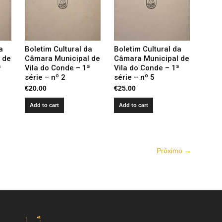
a
Boletim Cultural da
Boletim Cultural da
 de
Câmara Municipal de
Câmara Municipal de
ª
Vila do Conde – 1ª
Vila do Conde – 1ª
série – nº 2
série – nº 5
€
20.00
€
25.00
Add to cart
Add to cart
Próximo →