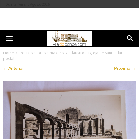
Quinta-feira, 6 Agosto 2026
Home
Postais / Fotos / Imagens
Claustro e Igreja de Santa Clara –
postal
← Anterior
Próximo →