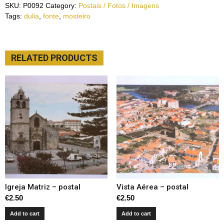
SKU:
P0092
Category:
Postais / Fotos / Imagens
Tags:
dulia
,
fonte
,
mosteiro
RELATED PRODUCTS
Igreja Matriz – postal
Vista Aérea – postal
€
2.50
€
2.50
Add to cart
Add to cart