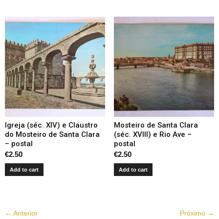
Igreja (séc. XIV) e Claustro
Mosteiro de Santa Clara
do Mosteiro de Santa Clara
(séc. XVIII) e Rio Ave –
– postal
postal
€
2.50
€
2.50
Add to cart
Add to cart
← Anterior
Próximo →