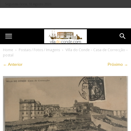
Segunda-feira, 10 Agosto 2026
Home
Postais / Fotos / Imagens
Villa do Conde – Casa de Correcção –
postal
← Anterior
Próximo →