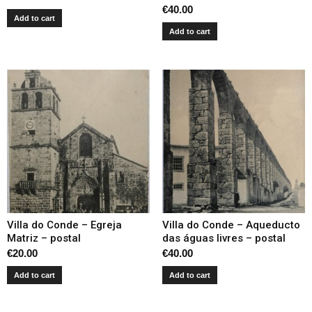
€
40.00
Add to cart
Add to cart
Villa do Conde – Egreja
Villa do Conde – Aqueducto
Matriz – postal
das águas livres – postal
€
20.00
€
40.00
Add to cart
Add to cart