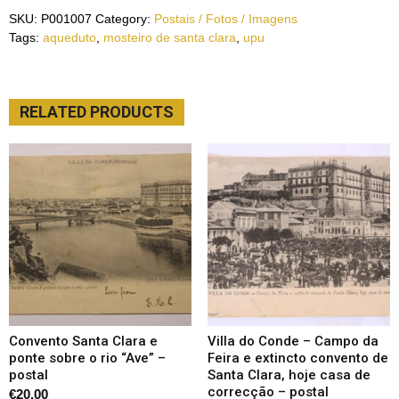
SKU:
P001007
Category:
Postais / Fotos / Imagens
Tags:
aqueduto
,
mosteiro de santa clara
,
upu
RELATED PRODUCTS
Convento Santa Clara e
Villa do Conde – Campo da
ponte sobre o rio “Ave” –
Feira e extincto convento de
postal
Santa Clara, hoje casa de
correcção – postal
€
20.00