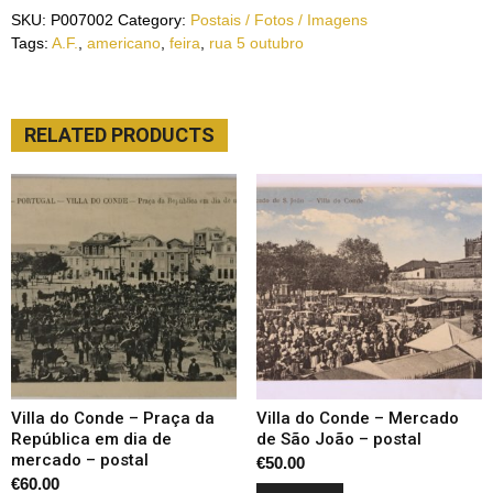
SKU:
P007002
Category:
Postais / Fotos / Imagens
Tags:
A.F.
,
americano
,
feira
,
rua 5 outubro
RELATED PRODUCTS
Villa do Conde – Praça da
Villa do Conde – Mercado
República em dia de
de São João – postal
mercado – postal
€
50.00
€
60.00