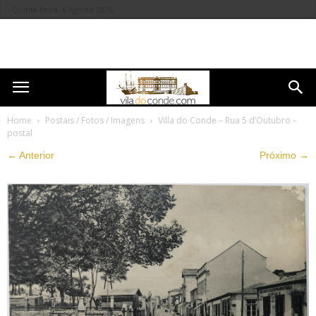
Quinta-feira, 6 Agosto 2026
Home
Postais / Fotos / Imagens
Villa do Conde – Rua 5 d’Outubro –
postal
← Anterior
Próximo →