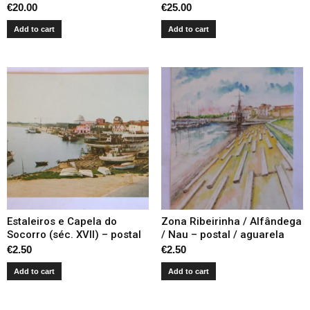
€
20.00
€
25.00
Add to cart
Add to cart
Estaleiros e Capela do
Zona Ribeirinha / Alfândega
Socorro (séc. XVII) – postal
/ Nau – postal / aguarela
€
2.50
€
2.50
Add to cart
Add to cart