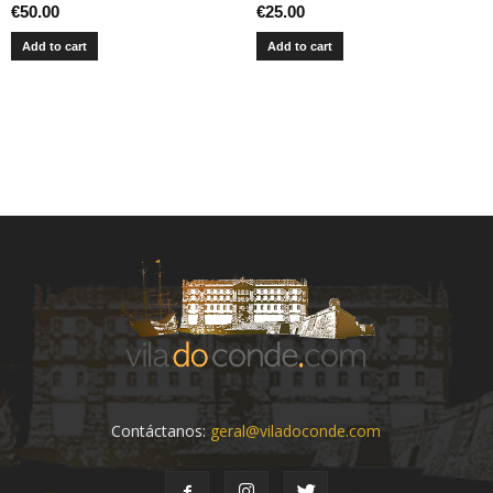
€
50.00
€
25.00
Add to cart
Add to cart
Contáctanos:
geral@viladoconde.com