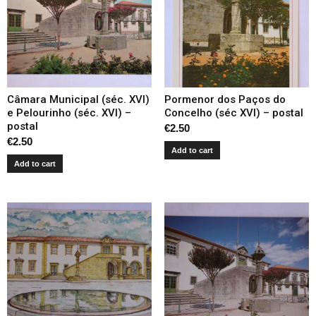
Câmara Municipal (séc. XVI)
Pormenor dos Paços do
e Pelourinho (séc. XVI) –
Concelho (séc XVI) – postal
postal
€
2.50
€
2.50
Add to cart
Add to cart