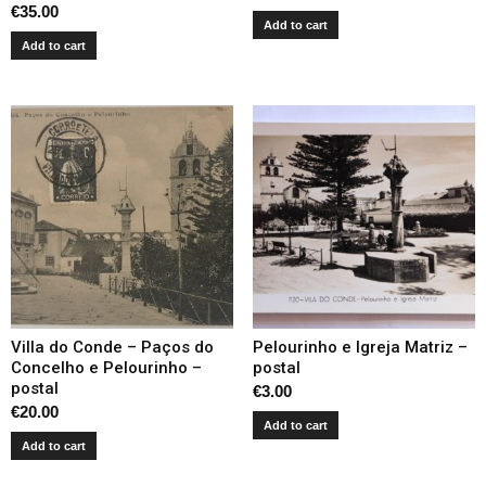
€
35.00
Add to cart
Add to cart
Villa do Conde – Paços do
Pelourinho e Igreja Matriz –
Concelho e Pelourinho –
postal
postal
€
3.00
€
20.00
Add to cart
Add to cart