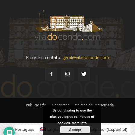
Entre em contato:
geral@viladoconde.com
Publicidade
Contactos
Política de Privacidade
By continuing to use the
© viladoconde.com
site, you agree to the use of
cookies.
More info
Inglês
Espanhol
Accept
Português
English
Español
(
)
(
)