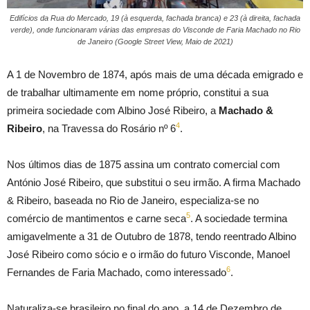
Edifícios da Rua do Mercado, 19 (à esquerda, fachada branca) e 23 (à direita, fachada
verde), onde funcionaram várias das empresas do Visconde de Faria Machado no Rio
de Janeiro (Google Street View, Maio de 2021)
A 1 de Novembro de 1874, após mais de uma década emigrado e
de trabalhar ultimamente em nome próprio, constitui a sua
primeira sociedade com Albino José Ribeiro, a
Machado &
4
Ribeiro
, na Travessa do Rosário nº 6
.
Nos últimos dias de 1875 assina um contrato comercial com
António José Ribeiro, que substitui o seu irmão. A firma Machado
& Ribeiro, baseada no Rio de Janeiro, especializa-se no
5
comércio de mantimentos e carne seca
. A sociedade termina
amigavelmente a 31 de Outubro de 1878, tendo reentrado Albino
José Ribeiro como sócio e o irmão do futuro Visconde, Manoel
6
Fernandes de Faria Machado, como interessado
.
Naturaliza-se brasileiro no final do ano, a 14 de Dezembro de