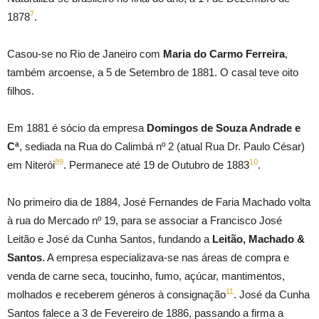
7
1878
.
Casou-se no Rio de Janeiro com
Maria do Carmo Ferreira
,
também arcoense, a 5 de Setembro de 1881. O casal teve oito
filhos.
Em 1881 é sócio da empresa
Domingos de Souza Andrade e
Cª
, sediada na Rua do Calimbá nº 2 (atual Rua Dr. Paulo César)
8
9
10
em Niterói
. Permanece até 19 de Outubro de 1883
.
No primeiro dia de 1884, José Fernandes de Faria Machado volta
à rua do Mercado nº 19, para se associar a Francisco José
Leitão e José da Cunha Santos, fundando a
Leitão, Machado &
Santos
. A empresa especializava-se nas áreas de compra e
venda de carne seca, toucinho, fumo, açúcar, mantimentos,
11
molhados e receberem géneros à consignação
. José da Cunha
Santos falece a 3 de Fevereiro de 1886, passando a firma a