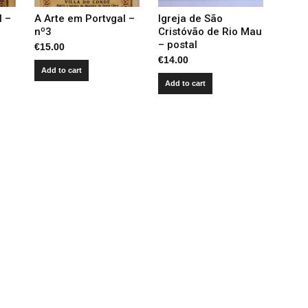
l –
A Arte em Portvgal –
Igreja de São
nº3
Cristóvão de Rio Mau
– postal
€
15.00
€
14.00
Add to cart
Add to cart