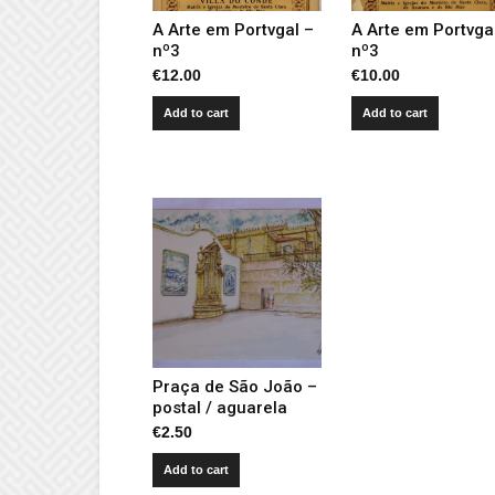
A Arte em Portvgal –
A Arte em Portvga
nº3
nº3
€
12.00
€
10.00
Add to cart
Add to cart
Praça de São João –
postal / aguarela
€
2.50
Add to cart