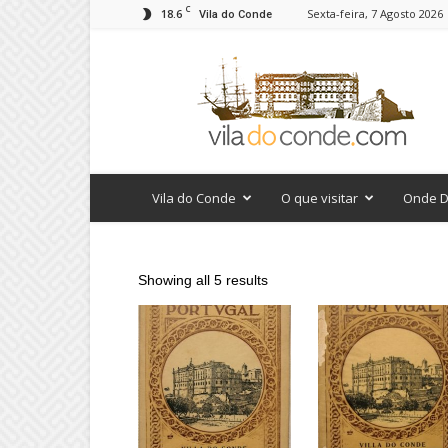
C
18.6
Sexta-feira, 7 Agosto 2026
Vila do Conde
viladoconde.com
Vila do Conde
O que visitar
Onde D
Showing all 5 results