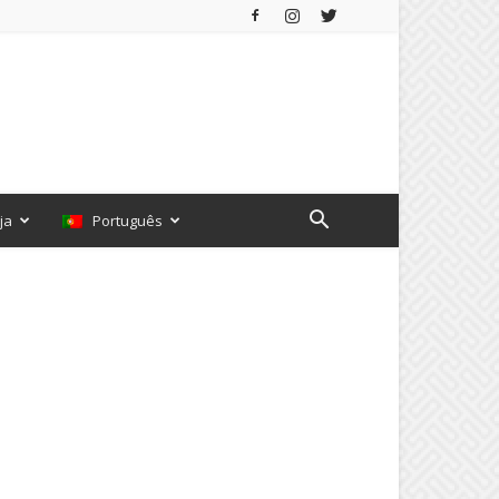
ja
Português