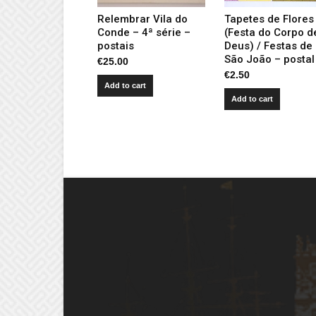
Relembrar Vila do
Tapetes de Flores
Conde – 4ª série –
(Festa do Corpo d
postais
Deus) / Festas de
São João – postal
€
25.00
€
2.50
Add to cart
Add to cart