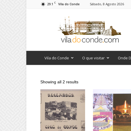
C
29.1
Sábado, 8 Agosto 2026
Vila do Conde
viladoconde.com
Vila do Conde
O que visitar
Onde D
Showing all 2 results