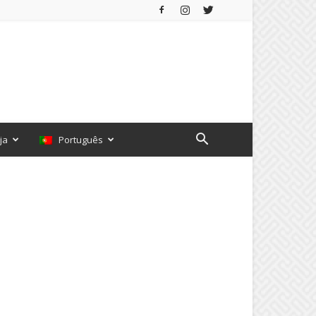
ja
Português