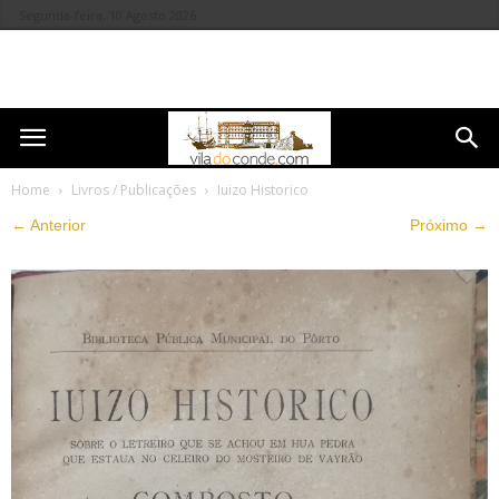
Segunda-feira, 10 Agosto 2026
Home
Livros / Publicações
Iuizo Historico
← Anterior
Próximo →