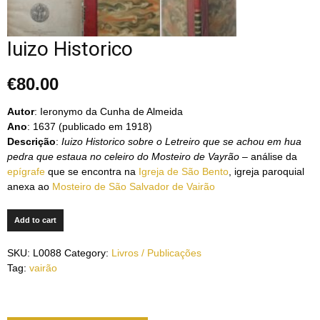
Iuizo Historico
€
80.00
Autor
: Ieronymo da Cunha de Almeida
Ano
: 1637 (publicado em 1918)
Descrição
:
Iuizo Historico sobre o Letreiro que se achou em hua
pedra que estaua no celeiro do Mosteiro de Vayrão
– análise da
epígrafe
que se encontra na
Igreja de São Bento
, igreja paroquial
anexa ao
Mosteiro de São Salvador de Vairão
Add to cart
SKU:
L0088
Category:
Livros / Publicações
Tag:
vairão