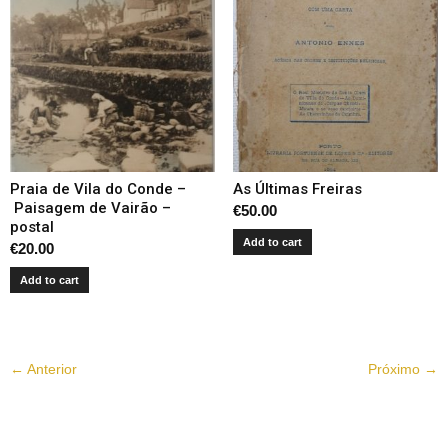
Praia de Vila do Conde –
As Últimas Freiras
Paisagem de Vairão –
€
50.00
postal
Add to cart
€
20.00
Add to cart
← Anterior
Próximo →