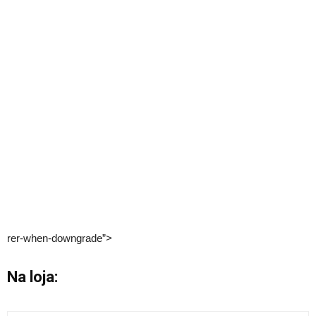
rer-when-downgrade”>
Na loja: