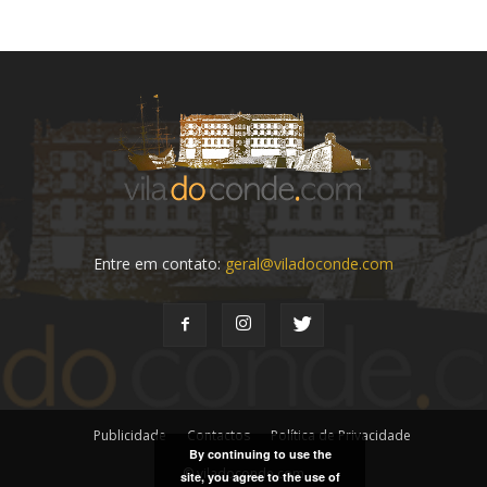
Entre em contato:
geral@viladoconde.com
Publicidade
Contactos
Política de Privacidade
By continuing to use the
© viladoconde.com
site, you agree to the use of